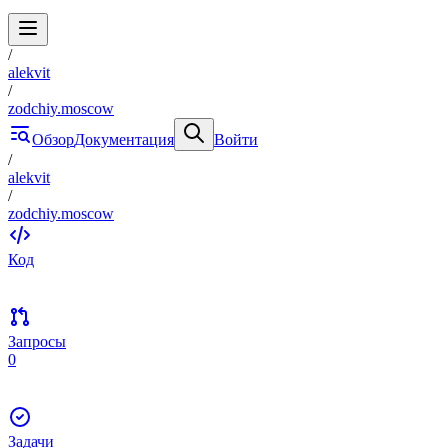
/
alekvit
/
zodchiy.moscow
Обзор
Документация
Войти
/
alekvit
/
zodchiy.moscow
Код
Запросы
0
Задачи