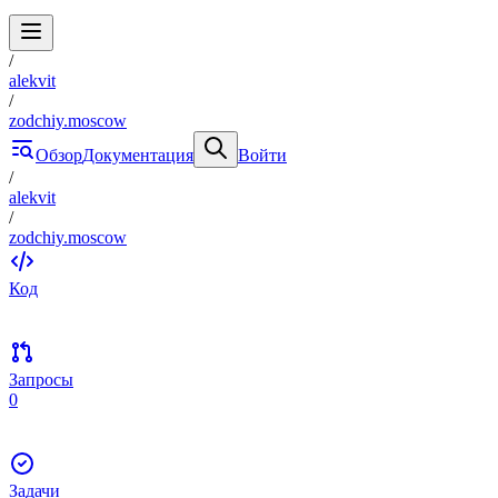
/
alekvit
/
zodchiy.moscow
Обзор
Документация
Войти
/
alekvit
/
zodchiy.moscow
Код
Запросы
0
Задачи