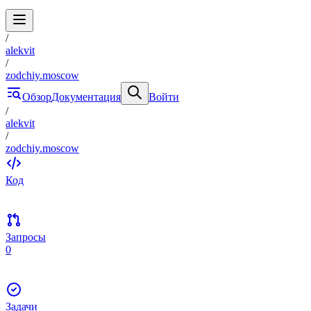
/
alekvit
/
zodchiy.moscow
Обзор
Документация
Войти
/
alekvit
/
zodchiy.moscow
Код
Запросы
0
Задачи