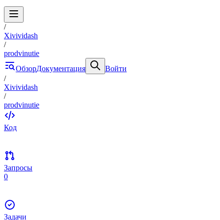
/
Xivividash
/
prodvinutie
Обзор
Документация
Войти
/
Xivividash
/
prodvinutie
Код
Запросы
0
Задачи