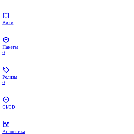
Вики
Пакеты
0
Релизы
0
CI/CD
Аналитика