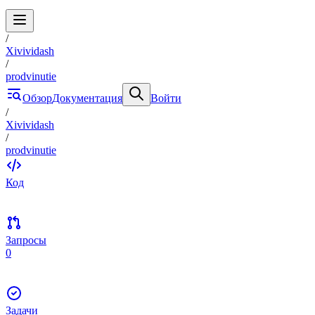
/
Xivividash
/
prodvinutie
Обзор
Документация
Войти
/
Xivividash
/
prodvinutie
Код
Запросы
0
Задачи