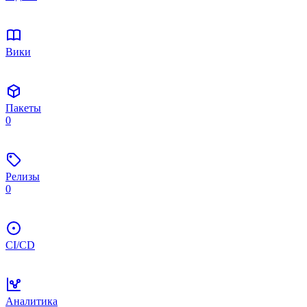
Вики
Пакеты
0
Релизы
0
CI/CD
Аналитика