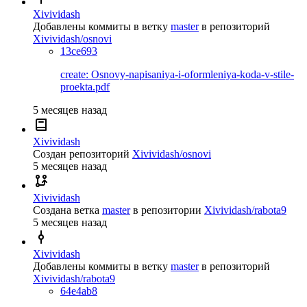
Xivividash
Добавлены коммиты в ветку
master
в репозиторий
Xivividash/osnovi
13ce693
create: Osnovy-napisaniya-i-oformleniya-koda-v-stile-
proekta.pdf
5 месяцев назад
Xivividash
Создан репозиторий
Xivividash/osnovi
5 месяцев назад
Xivividash
Создана ветка
master
в репозитории
Xivividash/rabota9
5 месяцев назад
Xivividash
Добавлены коммиты в ветку
master
в репозиторий
Xivividash/rabota9
64e4ab8