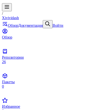
/
Xivividash
Обзор
Документация
Войти
Обзор
Репозитории
26
Пакеты
0
Избранное