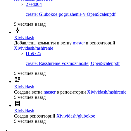
27edd04
create: Glubokoe-pogruzhenie-v-OpenScaler.pdf
5 месяцев назад
Xivividash
Добавлены коммиты в ветку
master
в репозиторий
Xivividash/rashirenie
f159725
create: Rasshirenie-vozmozhnostej-OpenScaler.pdf
5 месяцев назад
Xivividash
Создана ветка
master
в репозитории
Xivividash/rashirenie
5 месяцев назад
Xivividash
Создан репозиторий
Xivividash/glubokoe
5 месяцев назад