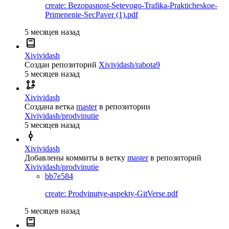
create: Bezopasnost-Setevogo-Trafika-Prakticheskoe-
Primenenie-SecPaver (1).pdf
5 месяцев назад
Xivividash
Создан репозиторий
Xivividash/rabota9
5 месяцев назад
Xivividash
Создана ветка
master
в репозитории
Xivividash/prodvinutie
5 месяцев назад
Xivividash
Добавлены коммиты в ветку
master
в репозиторий
Xivividash/prodvinutie
bb7e584
create: Prodvinutye-aspekty-GitVerse.pdf
5 месяцев назад