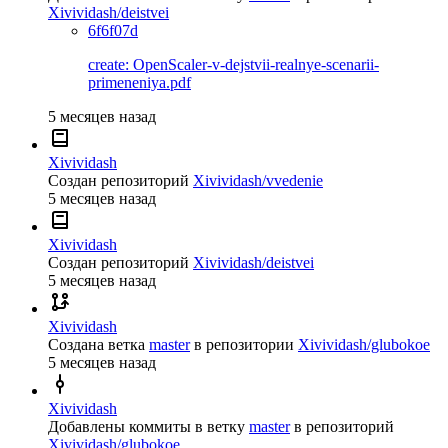
Xivividash/deistvei
6f6f07d
create: OpenScaler-v-dejstvii-realnye-scenarii-
primeneniya.pdf
5 месяцев назад
Xivividash
Создан репозиторий
Xivividash/vvedenie
5 месяцев назад
Xivividash
Создан репозиторий
Xivividash/deistvei
5 месяцев назад
Xivividash
Создана ветка
master
в репозитории
Xivividash/glubokoe
5 месяцев назад
Xivividash
Добавлены коммиты в ветку
master
в репозиторий
Xivividash/glubokoe