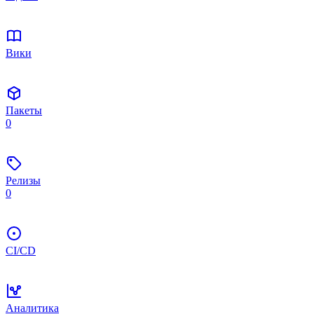
Вики
Пакеты
0
Релизы
0
CI/CD
Аналитика