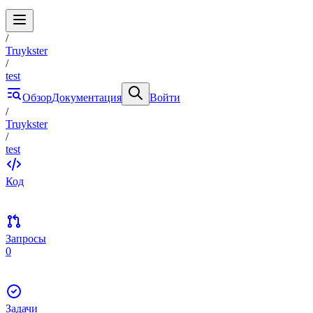
/
Truykster
/
test
Обзор
Документация
Войти
/
Truykster
/
test
Код
Запросы
0
Задачи