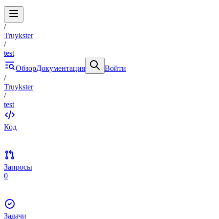
/
Truykster
/
test
Обзор
Документация
Войти
/
Truykster
/
test
Код
Запросы
0
Задачи