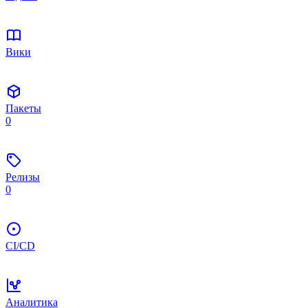
Вики
Пакеты
0
Релизы
0
CI/CD
Аналитика