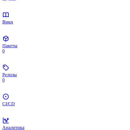
Вики
Пакеты
0
Релизы
0
CI/CD
Аналитика