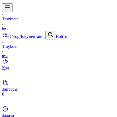
/
Truykster
/
test
Обзор
Документация
Войти
/
Truykster
/
test
Код
Запросы
0
Задачи