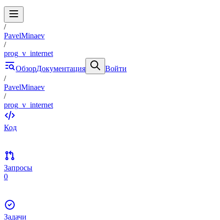
/
PavelMinaev
/
prog_v_internet
Обзор
Документация
Войти
/
PavelMinaev
/
prog_v_internet
Код
Запросы
0
Задачи