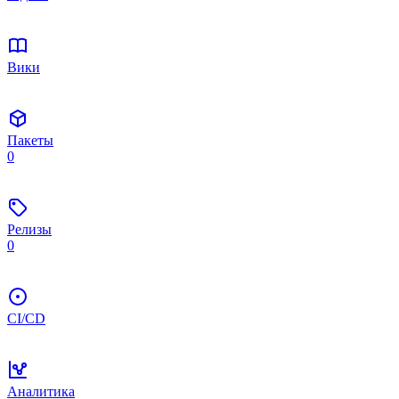
Вики
Пакеты
0
Релизы
0
CI/CD
Аналитика