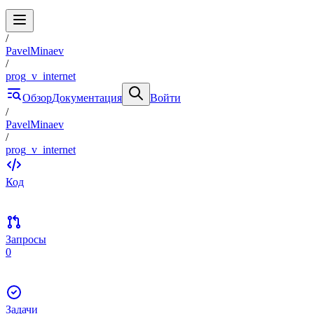
/
PavelMinaev
/
prog_v_internet
Обзор
Документация
Войти
/
PavelMinaev
/
prog_v_internet
Код
Запросы
0
Задачи