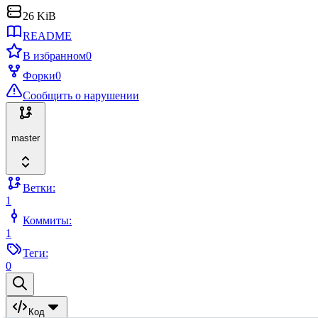
26 KiB
README
В избранном
0
Форки
0
Сообщить о нарушении
master
Ветки:
1
Коммиты:
1
Теги:
0
Код