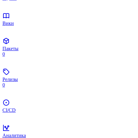
Вики
Пакеты
0
Релизы
0
CI/CD
Аналитика