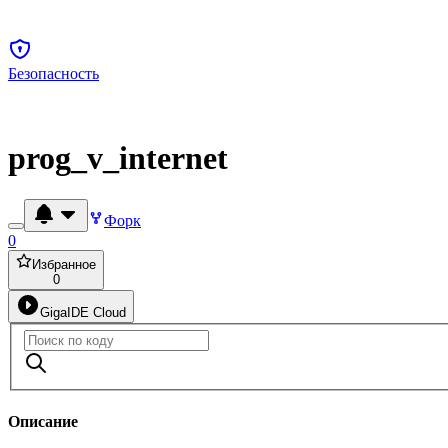
Безопасность
prog_v_internet
Форк
0
Избранное
0
GigaIDE Cloud
Описание