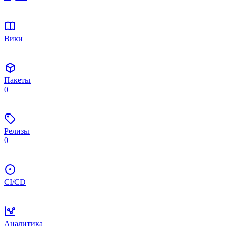
Вики
Пакеты
0
Релизы
0
CI/CD
Аналитика