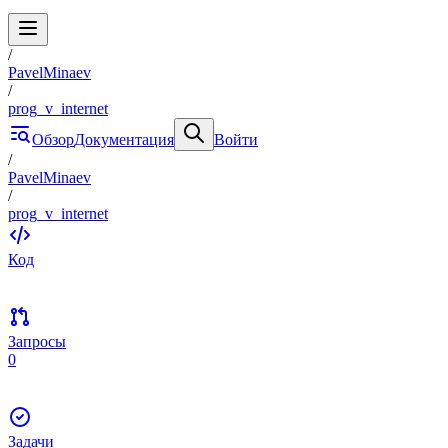
/
PavelMinaev
/
prog_v_internet
Обзор
Документация
Войти
/
PavelMinaev
/
prog_v_internet
Код
Запросы
0
Задачи