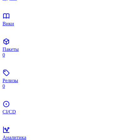
Вики
Пакеты
0
Релизы
0
CI/CD
Аналитика