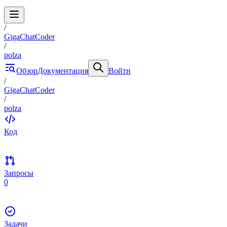
/
GigaChatCoder
/
polza
Обзор
Документация
Войти
/
GigaChatCoder
/
polza
Код
Запросы
0
Задачи