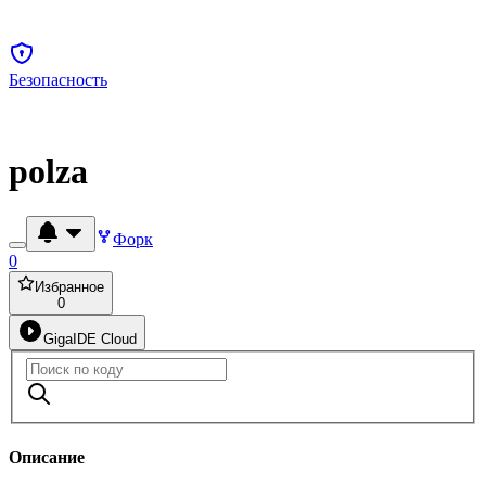
Безопасность
polza
Форк
0
Избранное
0
GigaIDE Cloud
Описание