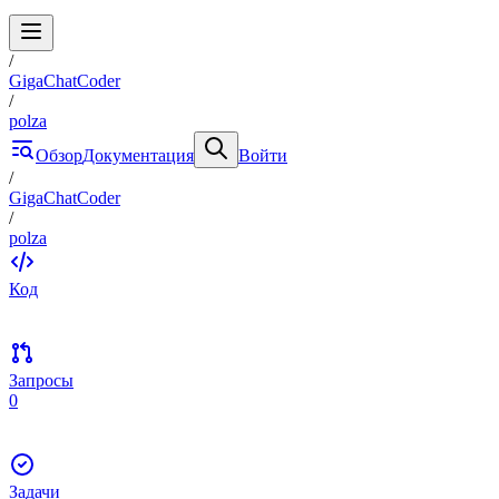
/
GigaChatCoder
/
polza
Обзор
Документация
Войти
/
GigaChatCoder
/
polza
Код
Запросы
0
Задачи