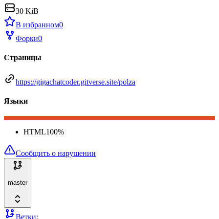
30 KiB
В избранном
0
Форки
0
Страницы
https://gigachatcoder.gitverse.site/polza
Языки
HTML
100
%
Сообщить о нарушении
master
Ветки: