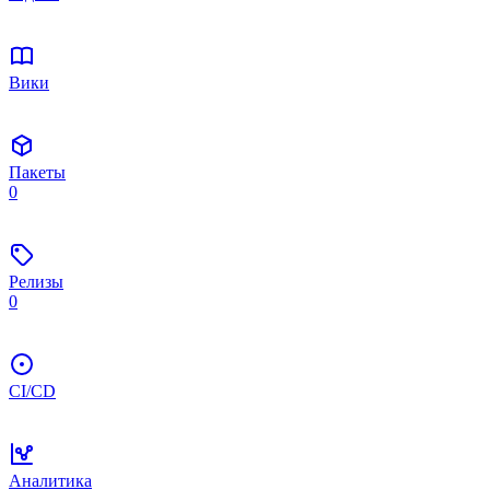
Вики
Пакеты
0
Релизы
0
CI/CD
Аналитика