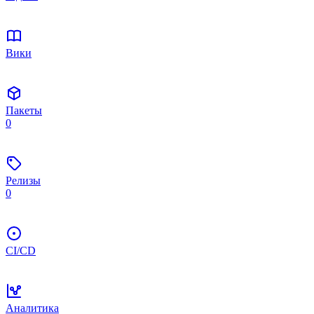
Вики
Пакеты
0
Релизы
0
CI/CD
Аналитика