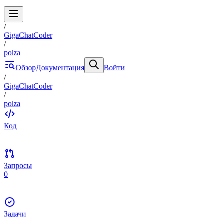
/
GigaChatCoder
/
polza
Обзор
Документация
Войти
/
GigaChatCoder
/
polza
Код
Запросы
0
Задачи