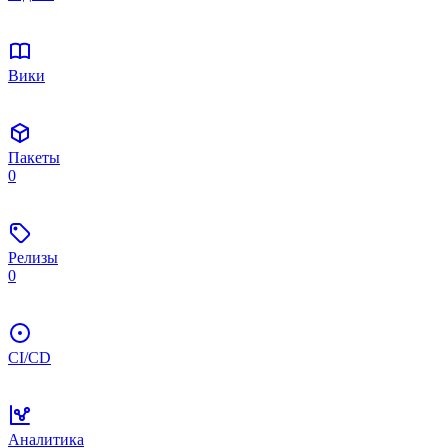
Вики
Пакеты
0
Релизы
0
CI/CD
Аналитика