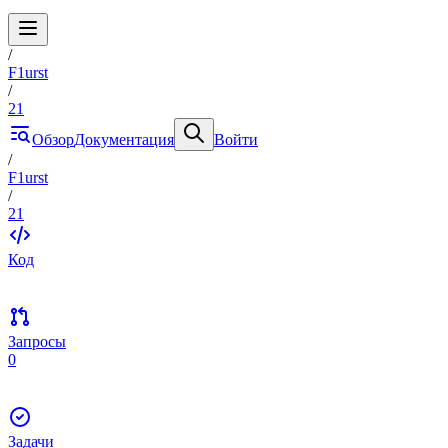
/
F1urst
/
21
Обзор
Документация
Войти
/
F1urst
/
21
Код
Запросы
0
Задачи