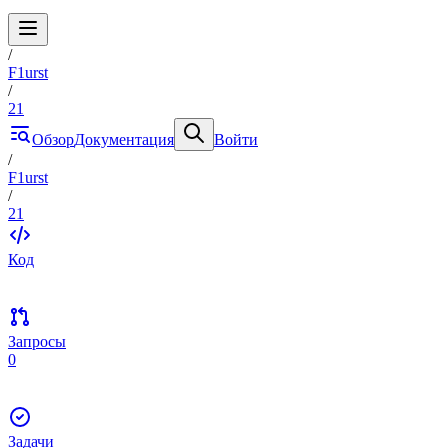
/
F1urst
/
21
Обзор
Документация
Войти
/
F1urst
/
21
Код
Запросы
0
Задачи