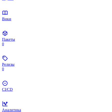
Вики
Пакеты
0
Релизы
0
CI/CD
Аналитика