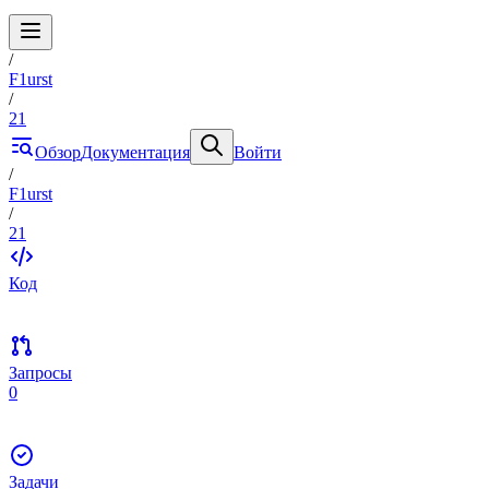
/
F1urst
/
21
Обзор
Документация
Войти
/
F1urst
/
21
Код
Запросы
0
Задачи