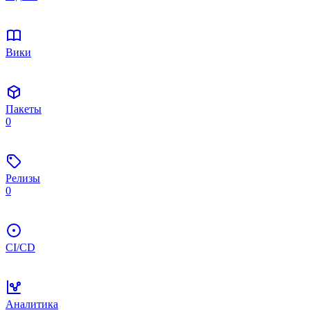
Вики
Пакеты
0
Релизы
0
CI/CD
Аналитика