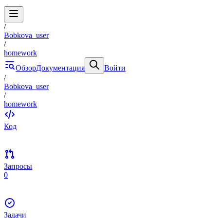
/
Bobkova_user
/
homework
Обзор
Документация
Войти
/
Bobkova_user
/
homework
Код
Запросы
0
Задачи