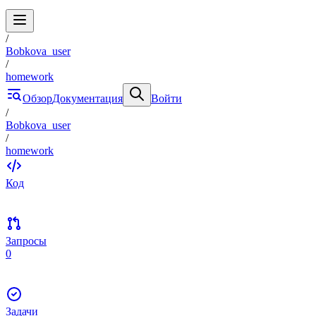
/
Bobkova_user
/
homework
Обзор
Документация
Войти
/
Bobkova_user
/
homework
Код
Запросы
0
Задачи