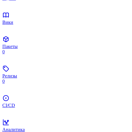
Вики
Пакеты
0
Релизы
0
CI/CD
Аналитика