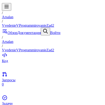
/
Arsalan
/
VvedenieVProgrammirovanieZad2
Обзор
Документация
Войти
/
Arsalan
/
VvedenieVProgrammirovanieZad2
Код
Запросы
0
Задачи