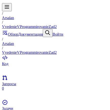
/
Arsalan
/
VvedenieVProgrammirovanieZad2
Обзор
Документация
Войти
/
Arsalan
/
VvedenieVProgrammirovanieZad2
Код
Запросы
0
Задачи