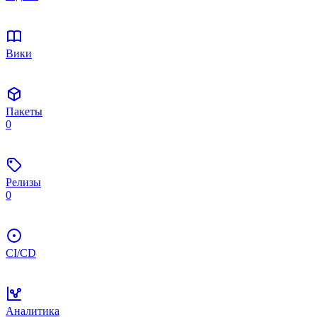
Вики
Пакеты
0
Релизы
0
CI/CD
Аналитика