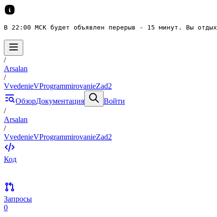
В 22:00 МСК будет объявлен перерыв - 15 минут. Вы отдых
/
Arsalan
/
VvedenieVProgrammirovanieZad2
Обзор
Документация
Войти
/
Arsalan
/
VvedenieVProgrammirovanieZad2
Код
Запросы
0