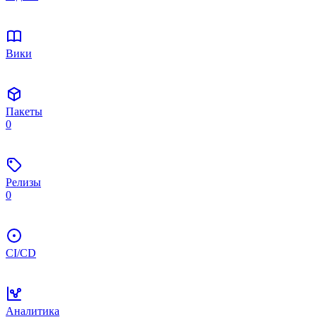
Вики
Пакеты
0
Релизы
0
CI/CD
Аналитика