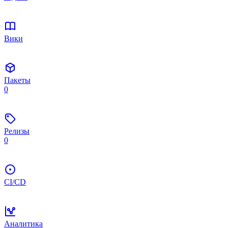
Вики
Пакеты
0
Релизы
0
CI/CD
Аналитика