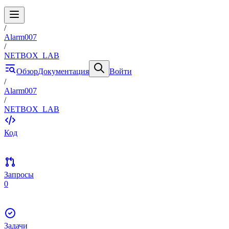
/
Alarm007
/
NETBOX_LAB
Обзор
Документация
Войти
/
Alarm007
/
NETBOX_LAB
Код
Запросы
0
Задачи