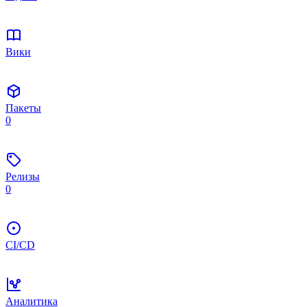
Вики
Пакеты
0
Релизы
0
CI/CD
Аналитика