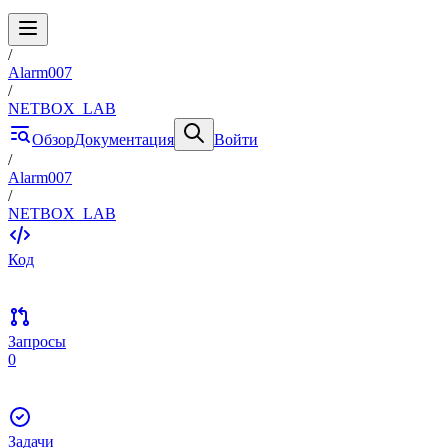
/
Alarm007
/
NETBOX_LAB
Обзор
Документация
Войти
/
Alarm007
/
NETBOX_LAB
Код
Запросы
0
Задачи