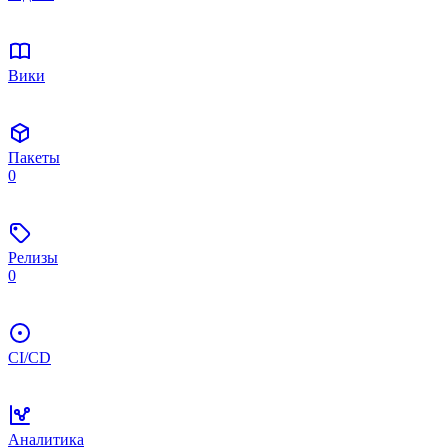
Вики
Пакеты
0
Релизы
0
CI/CD
Аналитика