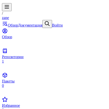
/
zane
Обзор
Документация
Войти
Обзор
Репозитории
1
Пакеты
0
Избранное