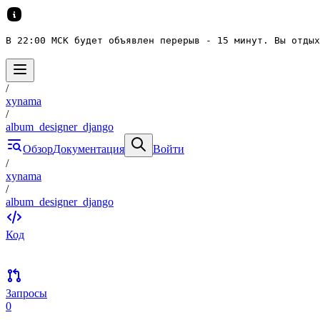
В 22:00 МСК будет объявлен перерыв - 15 минут. Вы отдых
/
xynama
/
album_designer_django
Обзор
Документация
Войти
/
xynama
/
album_designer_django
Код
Запросы
0