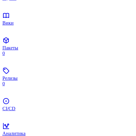
Вики
Пакеты
0
Релизы
0
CI/CD
Аналитика