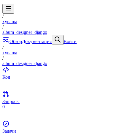
/
xynama
/
album_designer_django
Обзор
Документация
Войти
/
xynama
/
album_designer_django
Код
Запросы
0
Задачи