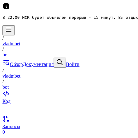
В 22:00 МСК будет объявлен перерыв - 15 минут. Вы отдых
/
vladmbet
/
bot
Обзор
Документация
Войти
/
vladmbet
/
bot
Код
Запросы
0