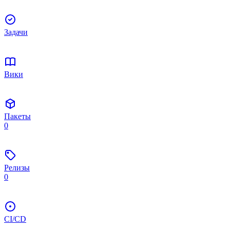
Задачи
Вики
Пакеты
0
Релизы
0
CI/CD