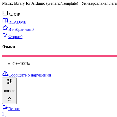
Matrix library for Arduino (Generic/Template) - Универсальна
34 KiB
README
В избранном
0
Форки
0
Языки
C++
100
%
Сообщить о нарушении
master
Ветки:
1