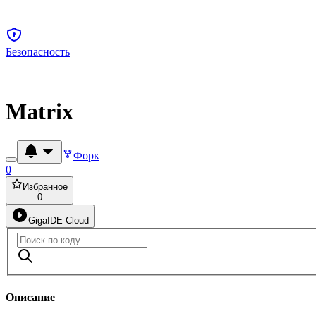
Безопасность
Matrix
Форк
0
Избранное
0
GigaIDE Cloud
Описание