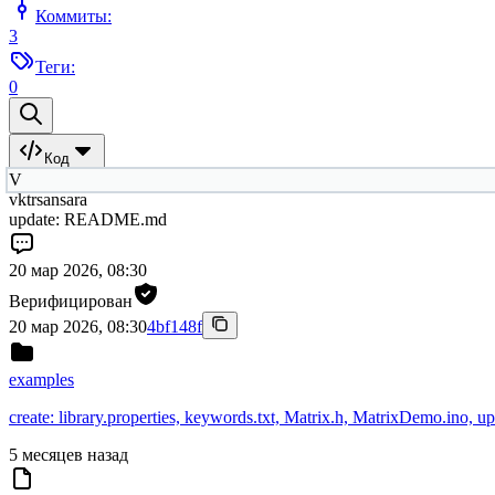
Коммиты:
3
Теги:
0
Код
V
vktrsansara
update: README.md
20 мар 2026, 08:30
Верифицирован
20 мар 2026, 08:30
4bf148f
examples
create: library.properties, keywords.txt, Matrix.h, MatrixDemo.in
5 месяцев назад