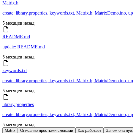
Matrix.h
create: library.properties, keywords.txt, Matrix.h, MatrixDemo.in
5 месяцев назад
README.md
update: README.md
5 месяцев назад
keywords.txt
create: library.properties, keywords.txt, Matrix.h, MatrixDemo.in
5 месяцев назад
library.properties
create: library.properties, keywords.txt, Matrix.h, MatrixDemo.in
5 месяцев назад
Matrix
Описание простыми словами
Как работает
Зачем она нуж