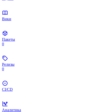
Вики
Пакеты
0
Релизы
0
CI/CD
Аналитика