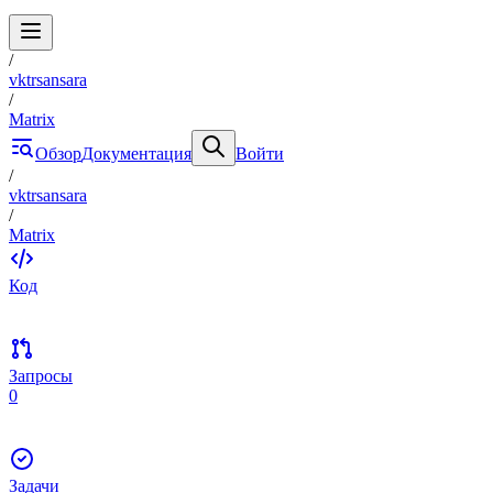
/
vktrsansara
/
Matrix
Обзор
Документация
Войти
/
vktrsansara
/
Matrix
Код
Запросы
0
Задачи