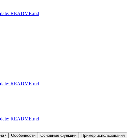
o, update: README.md
o, update: README.md
o, update: README.md
на?
Особенности
Основные функции
Пример использования