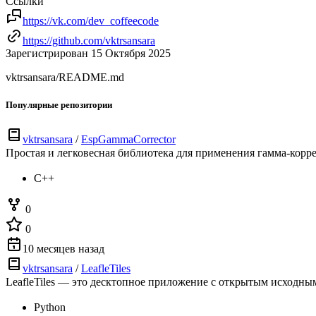
Ссылки
https://vk.com/dev_coffeecode
https://github.com/vktrsansara
Зарегистрирован 15 Октября 2025
vktrsansara/README.md
Популярные репозитории
vktrsansara
/
EspGammaCorrector
Простая и легковесная библиотека для применения гамма-корре
C++
0
0
10 месяцев назад
vktrsansara
/
LeafleTiles
LeafleTiles — это десктопное приложение с открытым исходны
Python