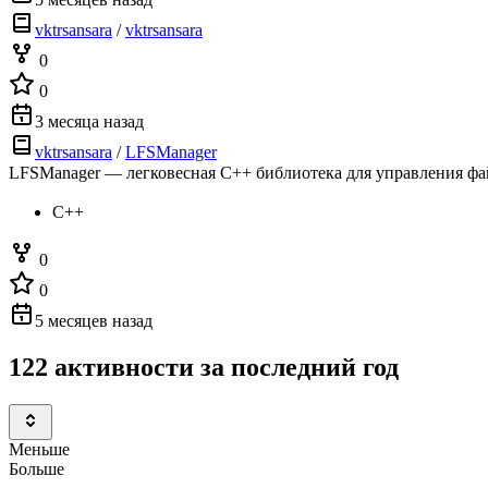
vktrsansara
/
vktrsansara
0
0
3 месяца назад
vktrsansara
/
LFSManager
LFSManager — легковесная C++ библиотека для управления фай
C++
0
0
5 месяцев назад
122 активности за последний год
Меньше
Больше