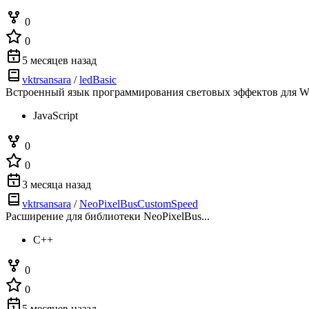
0
0
5 месяцев назад
vktrsansara
/
ledBasic
Встроенный язык программирования световых эффектов для W
JavaScript
0
0
3 месяца назад
vktrsansara
/
NeoPixelBusCustomSpeed
Расширение для библиотеки NeoPixelBus...
C++
0
0
5 месяцев назад