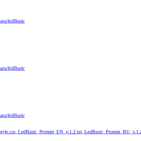
sara/ledBasic
sara/ledBasic
sara/ledBasic
, style.css, LedBasic_Prompt_EN_v.1.2.txt, LedBasic_Prompt_RU_v.1.2