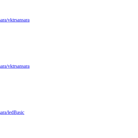
sara/vktrsansara
sara/vktrsansara
sara/ledBasic