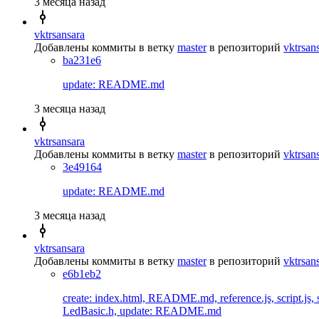
3 месяца назад
vktrsansara
Добавлены коммиты в ветку
master
в репозиторий
vktrsan
ba231e6
update: README.md
3 месяца назад
vktrsansara
Добавлены коммиты в ветку
master
в репозиторий
vktrsan
3e49164
update: README.md
3 месяца назад
vktrsansara
Добавлены коммиты в ветку
master
в репозиторий
vktrsan
e6b1eb2
create: index.html, README.md, reference.js, script.js
LedBasic.h, update: README.md