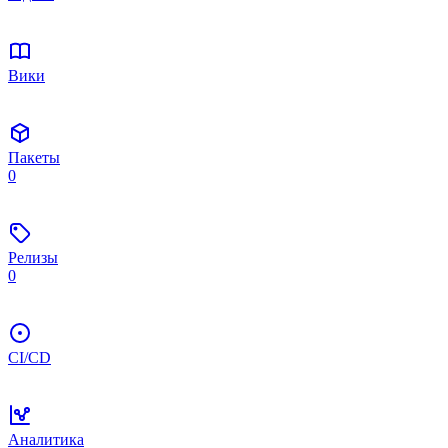
Вики
Пакеты
0
Релизы
0
CI/CD
Аналитика