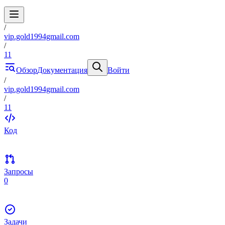
/
vip.gold1994gmail.com
/
11
Обзор
Документация
Войти
/
vip.gold1994gmail.com
/
11
Код
Запросы
0
Задачи