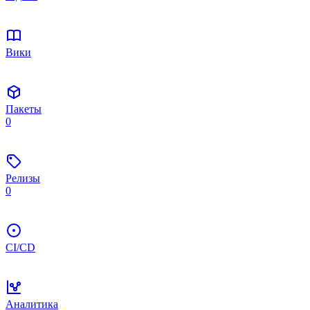
Вики
Пакеты
0
Релизы
0
CI/CD
Аналитика