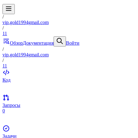
/
vip.gold1994gmail.com
/
11
Обзор
Документация
Войти
/
vip.gold1994gmail.com
/
11
Код
Запросы
0
Задачи