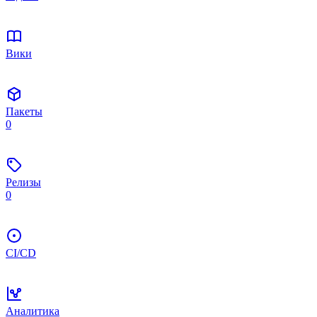
Вики
Пакеты
0
Релизы
0
CI/CD
Аналитика