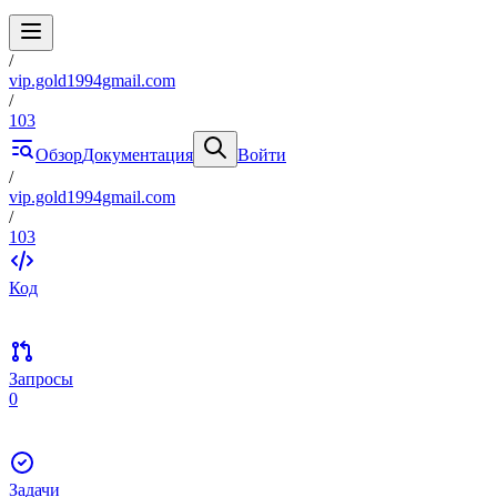
/
vip.gold1994gmail.com
/
103
Обзор
Документация
Войти
/
vip.gold1994gmail.com
/
103
Код
Запросы
0
Задачи