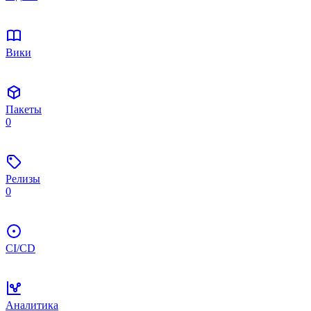
Вики
Пакеты
0
Релизы
0
CI/CD
Аналитика