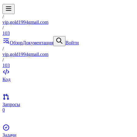
/
vip.gold1994gmail.com
/
103
Обзор
Документация
Войти
/
vip.gold1994gmail.com
/
103
Код
Запросы
0
Задачи