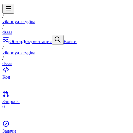
/
viktoriya_erygina
/
dssas
Обзор
Документация
Войти
/
viktoriya_erygina
/
dssas
Код
Запросы
0
Задачи