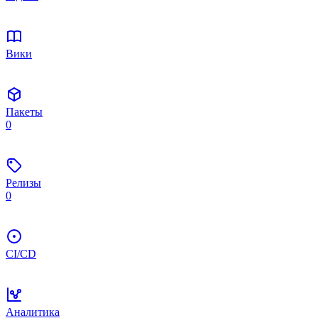
Вики
Пакеты
0
Релизы
0
CI/CD
Аналитика