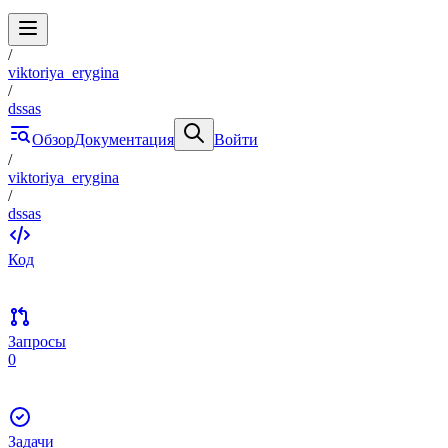
/
viktoriya_erygina
/
dssas
Обзор
Документация
Войти
/
viktoriya_erygina
/
dssas
Код
Запросы
0
Задачи