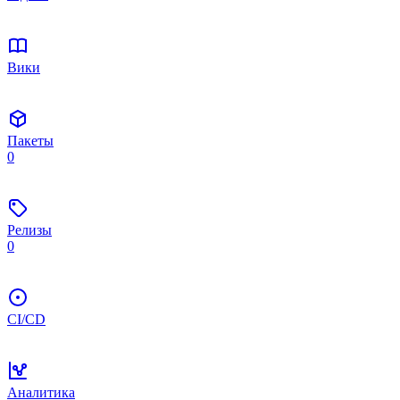
Вики
Пакеты
0
Релизы
0
CI/CD
Аналитика