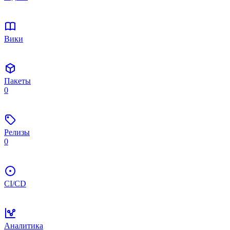
Вики
Пакеты
0
Релизы
0
CI/CD
Аналитика