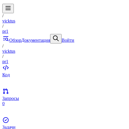
/
vicktus
/
pr1
Обзор
Документация
Войти
/
vicktus
/
pr1
Код
Запросы
0
Задачи