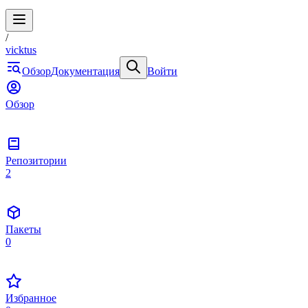
/
vicktus
Обзор
Документация
Войти
Обзор
Репозитории
2
Пакеты
0
Избранное