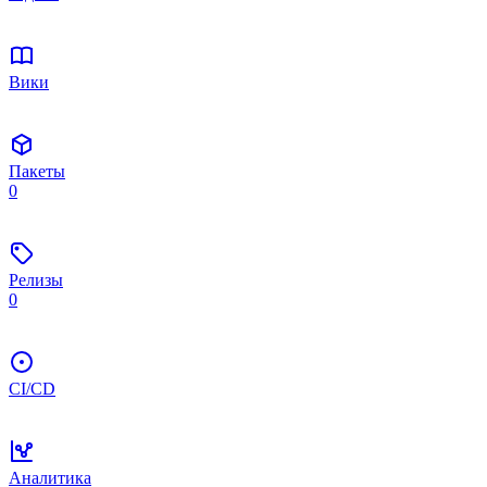
Вики
Пакеты
0
Релизы
0
CI/CD
Аналитика