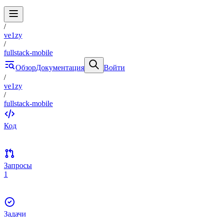
/
ve1zy
/
fullstack-mobile
Обзор
Документация
Войти
/
ve1zy
/
fullstack-mobile
Код
Запросы
1
Задачи