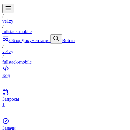
/
ve1zy
/
fullstack-mobile
Обзор
Документация
Войти
/
ve1zy
/
fullstack-mobile
Код
Запросы
1
Задачи