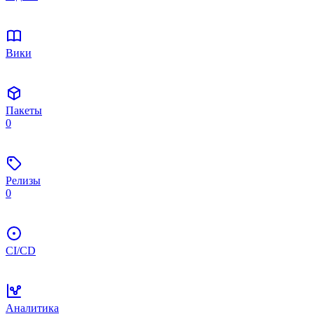
Вики
Пакеты
0
Релизы
0
CI/CD
Аналитика