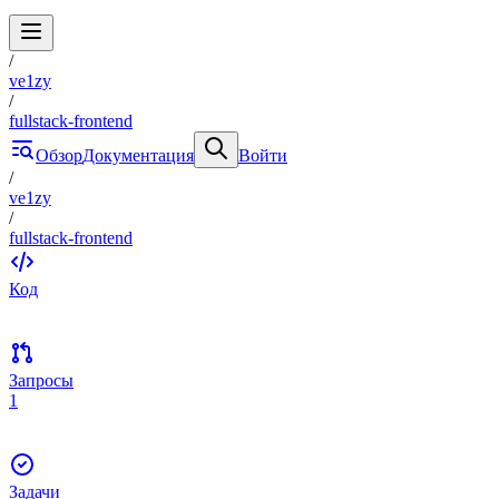
/
ve1zy
/
fullstack-frontend
Обзор
Документация
Войти
/
ve1zy
/
fullstack-frontend
Код
Запросы
1
Задачи