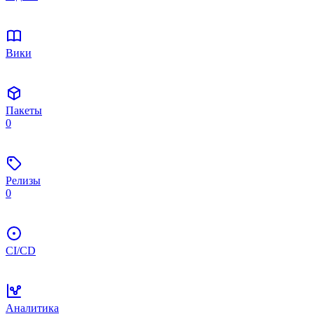
Вики
Пакеты
0
Релизы
0
CI/CD
Аналитика