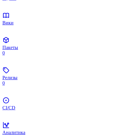
Вики
Пакеты
0
Релизы
0
CI/CD
Аналитика