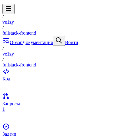
/
ve1zy
/
fullstack-frontend
Обзор
Документация
Войти
/
ve1zy
/
fullstack-frontend
Код
Запросы
1
Задачи