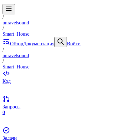
/
unravelsound
/
Smart_House
Обзор
Документация
Войти
/
unravelsound
/
Smart_House
Код
Запросы
0
Задачи