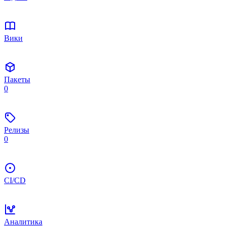
Вики
Пакеты
0
Релизы
0
CI/CD
Аналитика