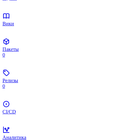
Вики
Пакеты
0
Релизы
0
CI/CD
Аналитика