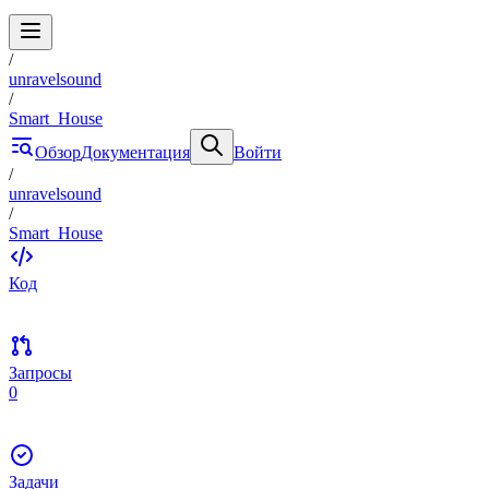
/
unravelsound
/
Smart_House
Обзор
Документация
Войти
/
unravelsound
/
Smart_House
Код
Запросы
0
Задачи