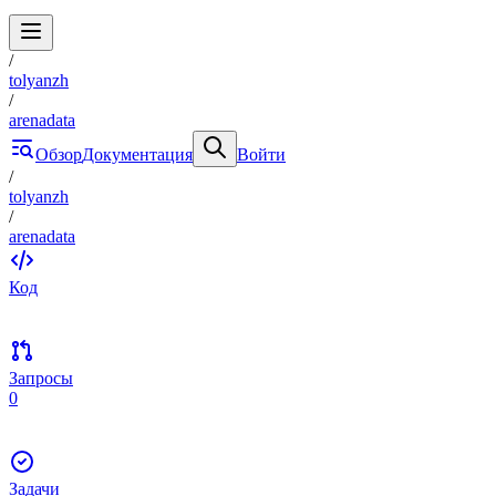
/
tolyanzh
/
arenadata
Обзор
Документация
Войти
/
tolyanzh
/
arenadata
Код
Запросы
0
Задачи