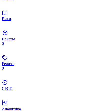
Вики
Пакеты
0
Релизы
0
CI/CD
Аналитика