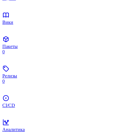
Вики
Пакеты
0
Релизы
0
CI/CD
Аналитика