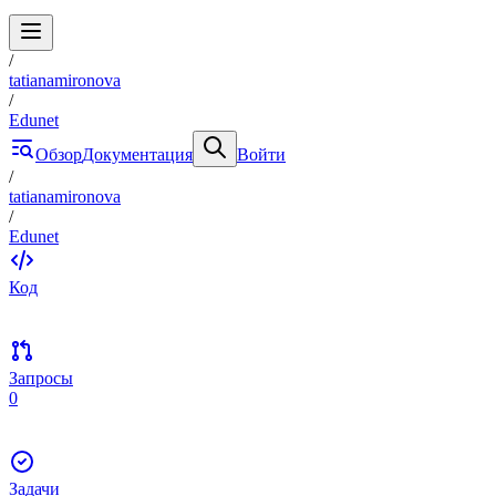
/
tatianamironova
/
Edunet
Обзор
Документация
Войти
/
tatianamironova
/
Edunet
Код
Запросы
0
Задачи