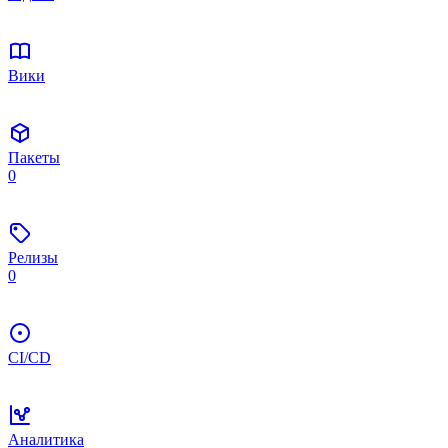
Вики
Пакеты
0
Релизы
0
CI/CD
Аналитика