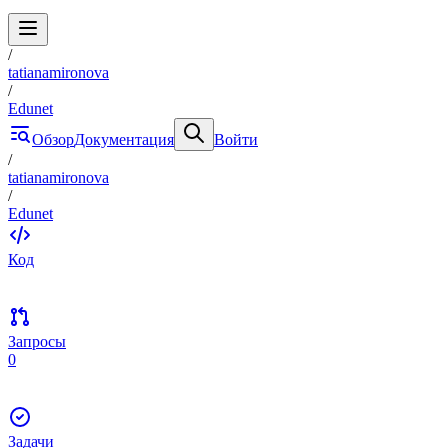
/
tatianamironova
/
Edunet
Обзор
Документация
Войти
/
tatianamironova
/
Edunet
Код
Запросы
0
Задачи